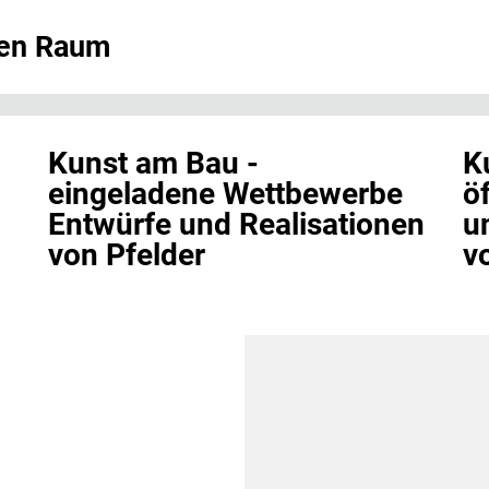
chen Raum
Kunst am Bau -
K
eingeladene Wettbewerbe
ö
Entwürfe und Realisationen
u
von Pfelder
v