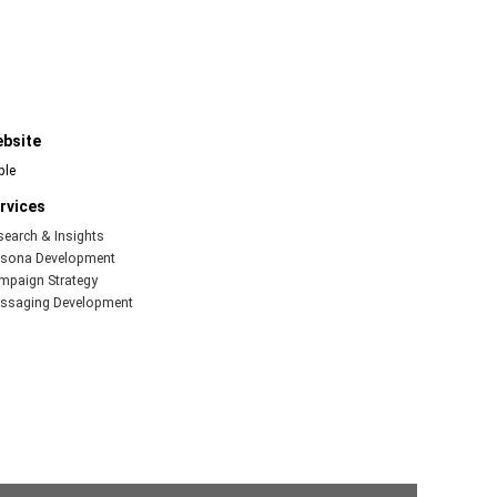
bsite
ple
rvices
search & Insights
rsona Development
mpaign Strategy
ssaging Development