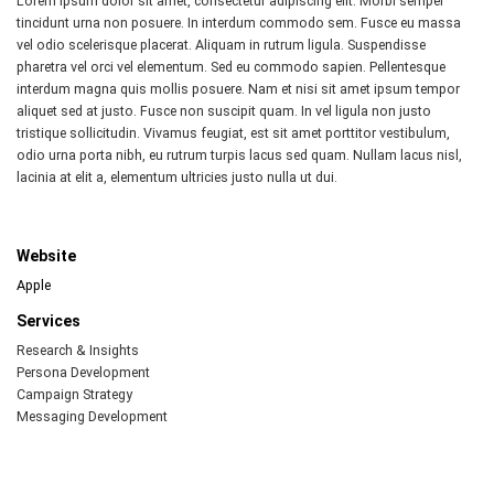
Lorem ipsum dolor sit amet, consectetur adipiscing elit. Morbi semper
tincidunt urna non posuere. In interdum commodo sem. Fusce eu massa
vel odio scelerisque placerat. Aliquam in rutrum ligula. Suspendisse
pharetra vel orci vel elementum. Sed eu commodo sapien. Pellentesque
interdum magna quis mollis posuere. Nam et nisi sit amet ipsum tempor
aliquet sed at justo. Fusce non suscipit quam. In vel ligula non justo
tristique sollicitudin. Vivamus feugiat, est sit amet porttitor vestibulum,
odio urna porta nibh, eu rutrum turpis lacus sed quam. Nullam lacus nisl,
lacinia at elit a, elementum ultricies justo nulla ut dui.
Website
Apple
Services
Research & Insights
Persona Development
Campaign Strategy
Messaging Development