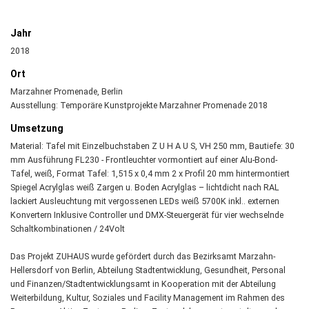
Jahr
2018
Ort
Marzahner Promenade, Berlin
Ausstellung: Temporäre Kunstprojekte Marzahner Promenade 2018
Umsetzung
Material: Tafel mit Einzelbuchstaben Z U H A U S, VH 250 mm, Bautiefe: 30
mm Ausführung FL230 - Frontleuchter vormontiert auf einer Alu-Bond-
Tafel, weiß, Format Tafel: 1,515 x 0,4 mm 2 x Profil 20 mm hintermontiert
Spiegel Acrylglas weiß Zargen u. Boden Acrylglas – lichtdicht nach RAL
lackiert Ausleuchtung mit vergossenen LEDs weiß 5700K inkl.. externen
Konvertern Inklusive Controller und DMX-Steuergerät für vier wechselnde
Schaltkombinationen / 24Volt
Das Projekt ZUHAUS wurde gefördert durch das Bezirksamt Marzahn-
Hellersdorf von Berlin, Abteilung Stadtentwicklung, Gesundheit, Personal
und Finanzen/Stadtentwicklungsamt in Kooperation mit der Abteilung
Weiterbildung, Kultur, Soziales und Facility Management im Rahmen des