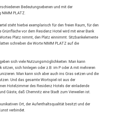
 verschiedenen Bedeutungsebenen und mit der
ng NIMM PLATZ.
tel steht hierbei exemplarisch für den freien Raum, für den
e Grünfläche vor dem Residenz Hotel wird mit einer Bank
 Wortes Platz nimmt, den Platz einnimmt. Sitzbankelemente
zlatten schreiben die Worte NIMM PLATZ auf die
geben sich viele Nutzungsmöglichkeiten. Man kann
 sitzen, sich hinlegen oder z.B. im P oder A mit mehreren
nizieren. Man kann sich aber auch ins Gras setzen und die
tzen. Und das gesamte Wortspiel ist aus der
enen Hotelzimmer des Residenz Hotels der einladende
und Gäste, daß Chemnitz eine Stadt zum Verweilen ist.
kativen Ort, der Aufenthaltsqualität besitzt und der
unst verbindet.