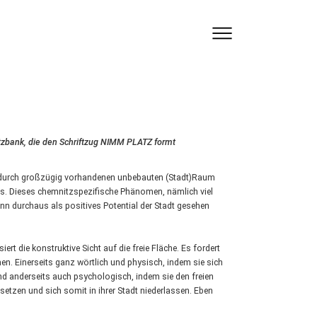
itzbank, die den Schriftzug NIMM PLATZ formt
h durch großzügig vorhandenen unbebauten (Stadt)Raum
aus. Dieses chemnitzspezifische Phänomen, nämlich viel
nn durchaus als positives Potential der Stadt gesehen
t die konstruktive Sicht auf die freie Fläche. Es fordert
en. Einerseits ganz wörtlich und physisch, indem sie sich
nd anderseits auch psychologisch, indem sie den freien
tzen und sich somit in ihrer Stadt niederlassen. Eben