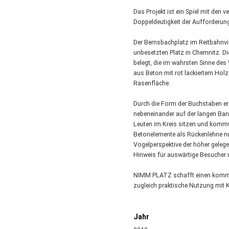
Das Projekt ist ein Spiel mit den
Doppeldeutigkeit der Aufforderu
Der Bernsbachplatz im Reitbahnvier
unbesetzten Platz in Chemnitz. Di
belegt, die im wahrsten Sinne des
aus Beton mit rot lackiertem Hol
Rasenfläche.
Durch die Form der Buchstaben er
nebeneinander auf der langen Bank
Leuten im Kreis sitzen und kommu
Betonelemente als Rückenlehne nu
Vogelperspektive der höher geleg
Hinweis für auswärtige Besucher 
NIMM PLATZ schafft einen kommuni
zugleich praktische Nutzung mit K
Jahr